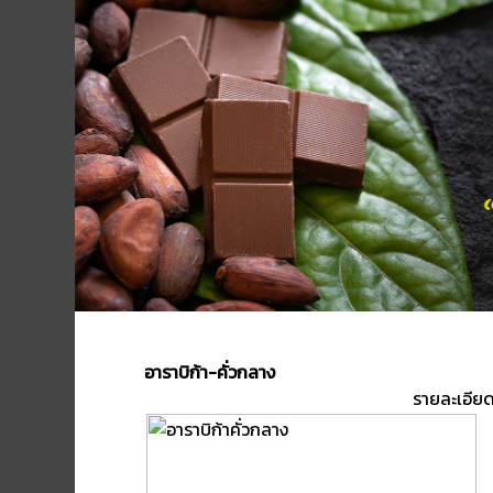
อาราบิก้า-คั่วกลาง
รายละเอียด